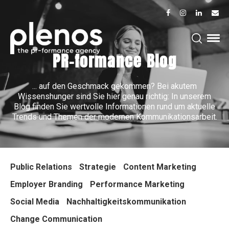
PR-formance Blog
... auf den Geschmack gekommen? Bei akutem
Wissenshunger sind Sie hier genau richtig: In unserem
Blog finden Sie wertvolle Informationen rund um aktuelle
Trends und Themen der modernen Kommunikationsarbeit.
Public Relations
Strategie
Content Marketing
Employer Branding
Performance Marketing
Social Media
Nachhaltigkeitskommunikation
Change Communication