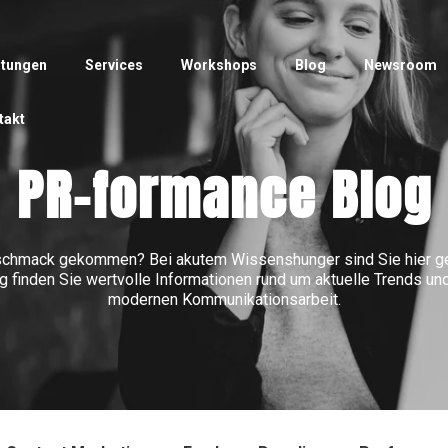
stungen
Services
Workshops
Blog
Newsroom
takt
PR-formance Blog
eschmack gekommen? Bei akutem Wissenshunger sind Sie hier gen
 finden Sie wertvolle Informationen rund um aktuelle Trends u
modernen Kommunikationsarbeit.