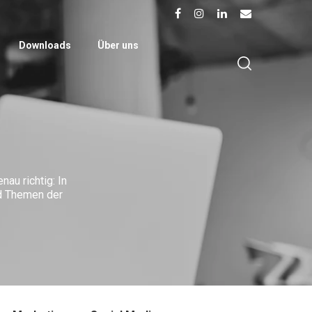
Downloads
Über uns
au richtig: In
nd Themen der